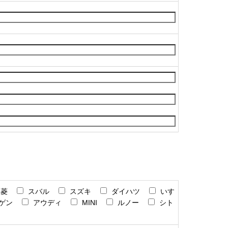
三菱
スバル
スズキ
ダイハツ
いす
ゲン
アウディ
MINI
ルノー
シト