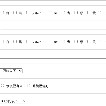
白
黒
シルバー
赤
青
緑
黄
白
黒
シルバー
赤
青
緑
黄
修復歴有り
修復歴無し