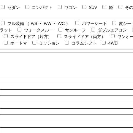
セダン
コンパクト
ワゴン
SUV
軽
そ
フル装備 （ P/S ・ P/W ・ A/C ）
パワーシート
皮シー
ラット
ウォークスルー
サンルーフ
ダブルエアコン
スライドドア（片方）
スライドドア（両方）
ワンオ
オートマ
ミッション
コラムシフト
4WD