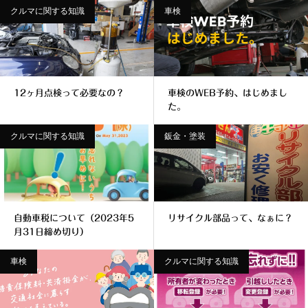
クルマに関する知識
車検
12ヶ月点検って必要なの？
車検のWEB予約、はじめまし
た。
クルマに関する知識
鈑金・塗装
自動車税について（2023年5
リサイクル部品って、なぁに？
月31日締め切り）
車検
クルマに関する知識